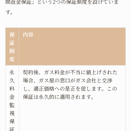
間返金保証」という2つの保証制度を設けていま
す。
保
内容
証
制
度
永
契約後、ガス料金が不当に値上げされた
久
場合、ガス屋の窓口がガス会社と交渉
料
し、適正価格への是正を促します。この
金
保証は永久的に適用されます。
監
視
保
証